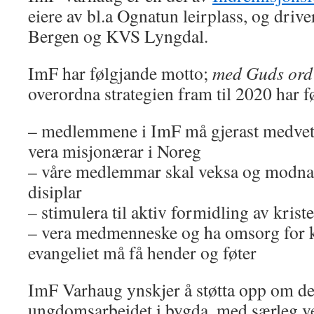
eiere av bl.a Ognatun leirplass, og drive
Bergen og KVS Lyngdal.
ImF har følgjande motto;
med Guds ord t
overordna strategien fram til 2020 har f
– medlemmene i ImF må gjerast medvetne
vera misjonærar i Noreg
– våre medlemmar skal veksa og modnas
disiplar
– stimulera til aktiv formidling av krist
– vera medmenneske og ha omsorg for k
evangeliet må få hender og føter
ImF Varhaug ynskjer å støtta opp om de
ungdomsarbeidet i bygda, med særleg ve