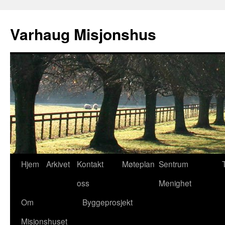
Varhaug Misjonshus
Hopp
Hjem
Arkivet
Kontakt
Møteplan
Sentrum
til
oss
Menighet
innhold
Om
Byggeprosjekt
Misjonshuset