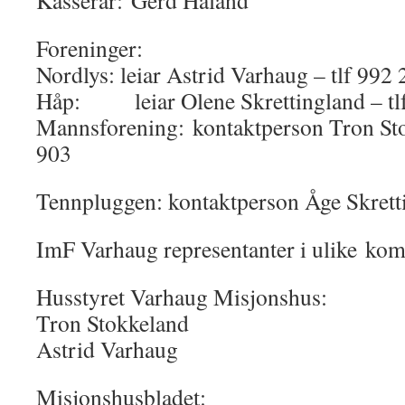
Kasserar: Gerd Håland
Foreninger:
Nordlys: leiar Astrid Varhaug – tlf 992
Håp: leiar Olene Skrettingland – tl
Mannsforening: kontaktperson Tron Sto
903
Tennpluggen: kontaktperson Åge Skrett
ImF Varhaug representanter i ulike komi
Husstyret Varhaug Misjonshus:
Tron Stokkeland
Astrid Varhaug
Misjonshusbladet: