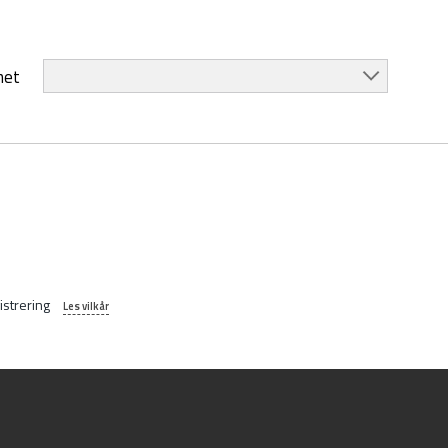
het
istrering
Les vilkår