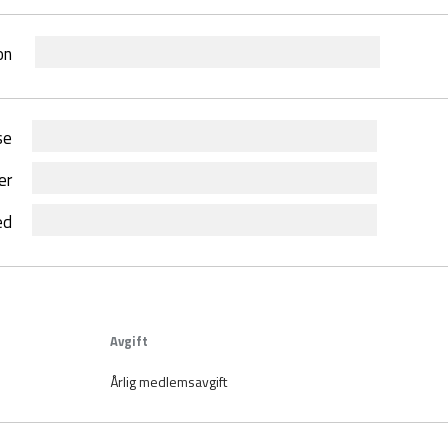
on
se
er
ed
Avgift
Årlig medlemsavgift