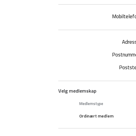
Mobiltelef
Adres
Postnumm
Postst
Velg medlemskap
Medlemstype
Ordinært medlem