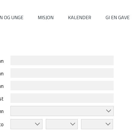
N OG UNGE
MISJON
KALENDER
GI EN GAVE
vn
vn
vn
st
nn
to