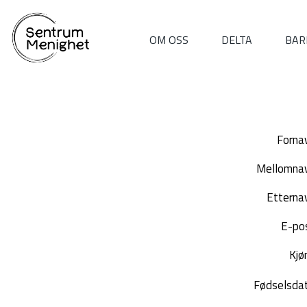
OM OSS
DELTA
BAR
Forna
Mellomna
Etterna
E-po
Kjø
Fødselsda