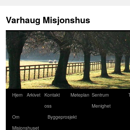
Varhaug Misjonshus
Hopp
Hjem
Arkivet
Kontakt
Møteplan
Sentrum
til
oss
Menighet
innhold
Om
Byggeprosjekt
Misjonshuset