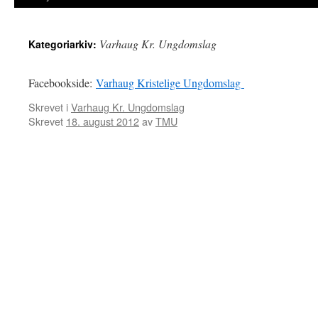
Varhaug Kr. Ungdomslag
Kategoriarkiv:
Facebookside:
Varhaug Kristelige Ungdomslag
Skrevet i
Varhaug Kr. Ungdomslag
Skrevet
18. august 2012
av
TMU