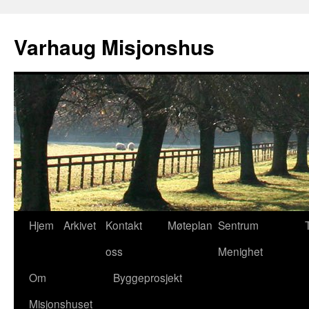
Varhaug Misjonshus
Hopp
Hjem
Arkivet
Kontakt
Møteplan
Sentrum
til
oss
Menighet
innhold
Om
Byggeprosjekt
Misjonshuset