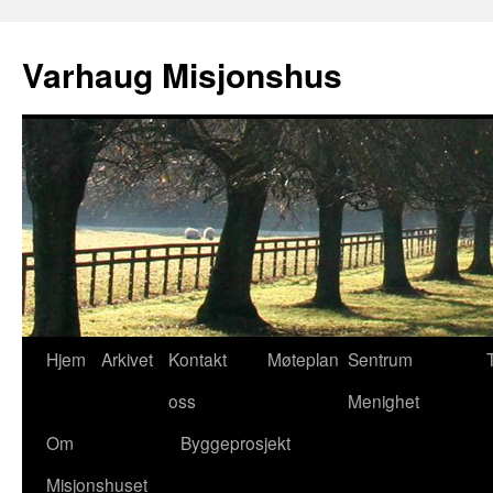
Varhaug Misjonshus
Hopp
Hjem
Arkivet
Kontakt
Møteplan
Sentrum
til
oss
Menighet
innhold
Om
Byggeprosjekt
Misjonshuset