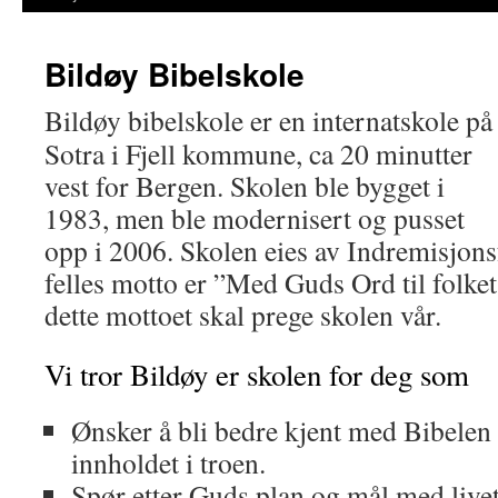
Bildøy Bibelskole
Bildøy bibelskole er en internatskole på
Sotra i Fjell kommune, ca 20 minutter
vest for Bergen. Skolen ble bygget i
1983, men ble modernisert og pusset
opp i 2006. Skolen eies av Indremisjons
felles motto er ”Med Guds Ord til folket
dette mottoet skal prege skolen vår.
Vi tror Bildøy er skolen for deg som
Ønsker å bli bedre kjent med Bibele
innholdet i troen.
Spør etter Guds plan og mål med livet