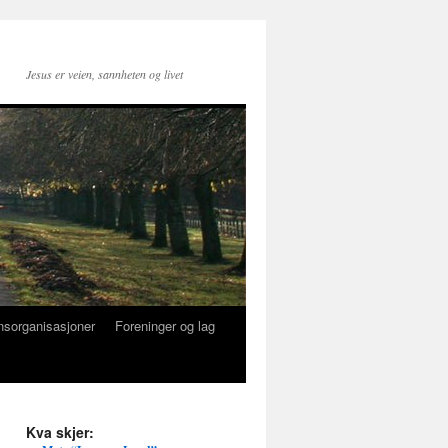
Jesus er veien, sannheten og livet
nsorganisasjoner
Foreninger og lag
Kva skjer: