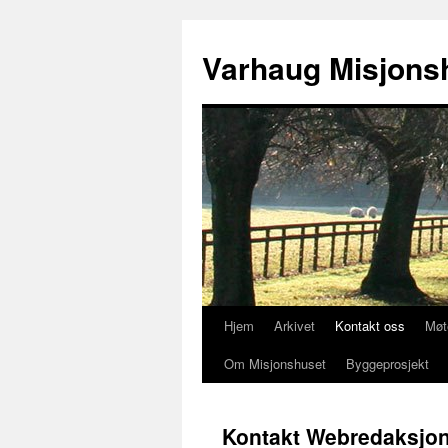
Varhaug Misjons
Hjem
Arkivet
Kontakt oss
Møt
Hopp
Om Misjonshuset
Byggeprosjekt
til
innhold
Kontakt Webredaksjo