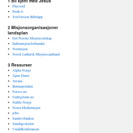
1 Bli kjent med Jesus
Plussord
Preik.tv
YouVersion Bibelapp
2 Misjonsorganisasjoner
landsplan
Det Norske Misjonsselskap
Indremisjonsforbundet
Normisjon
Norsk Luthersk Misjonssamband
3 Ressurser
Alpha Norge
Åpne Dører
Awana
Bønneportalen
Foross.no
GuttogJente.no
NaMu Norge
Norea Mediemisjon
pTro
Samlivsbanken
Søndagsskolen
Unåddkonferansen