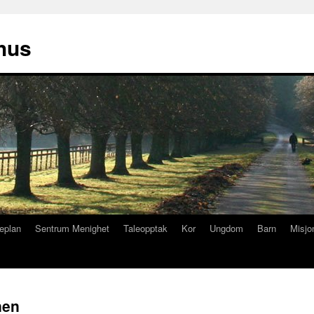
hus
eplan
Sentrum Menighet
Taleopptak
Kor
Ungdom
Barn
Misjo
nen