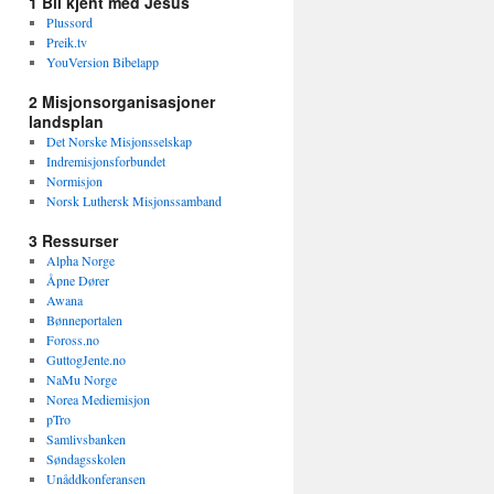
1 Bli kjent med Jesus
Plussord
Preik.tv
YouVersion Bibelapp
2 Misjonsorganisasjoner
landsplan
Det Norske Misjonsselskap
Indremisjonsforbundet
Normisjon
Norsk Luthersk Misjonssamband
3 Ressurser
Alpha Norge
Åpne Dører
Awana
Bønneportalen
Foross.no
GuttogJente.no
NaMu Norge
Norea Mediemisjon
pTro
Samlivsbanken
Søndagsskolen
Unåddkonferansen