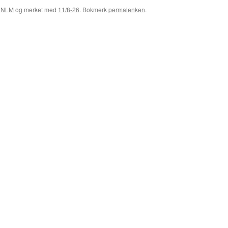
,
NLM
og merket med
11/8-26
. Bokmerk
permalenken
.