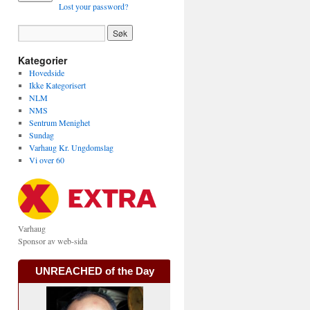
Lost your password?
Kategorier
Hovedside
Ikke Kategorisert
NLM
NMS
Sentrum Menighet
Sundag
Varhaug Kr. Ungdomslag
Vi over 60
Varhaug
Sponsor av web-sida
UNREACHED of the Day