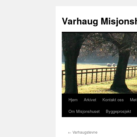
Varhaug Misjons
Hjem
Arkivet
Kontakt oss
Møt
Hopp
Om Misjonshuset
Byggeprosjekt
til
innhold
←
Varhaugstevne