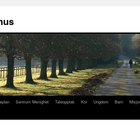
hus
eplan
Sentrum Menighet
Taleopptak
Kor
Ungdom
Barn
Misjo