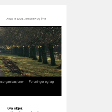
Jesus er veien, sannheten og livet
nsorganisasjoner
Foreninger og lag
Kva skjer: